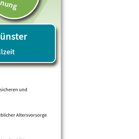
anung
ünster
lzeit
ssicheren und
eblicher Altersvorsorge