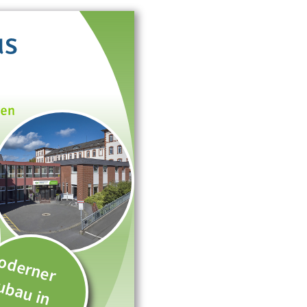
oderner
ubau in