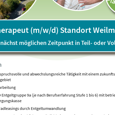
Pl
herapeut (m/w/d) Standort Weilm
nächst möglichen Zeitpunkt in Teil- oder Vol
n
nspruchsvolle und abwechslungsreiche Tätigkeit mit einem zukunft
ngebiet
arbeitung
Entgeltgruppe 9a (je nach Berufserfahrung Stufe 1 bis 6) mit betri
orgungskasse
rradleasings durch Entgeltumwandlung